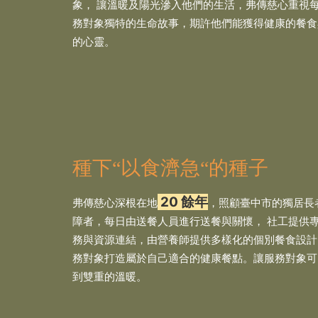
象， 讓溫暖及陽光滲入他們的生活，弗傳慈心重視
務對象獨特的生命故事，期許他們能獲得健康的餐食
的心靈。
種下“以食濟急“的種子
20 餘年
弗傳慈心深根在地
，照顧臺中市的獨居長
障者，每日由送餐人員進行送餐與關懷， 社工提供
務與資源連結，由營養師提供多樣化的個別餐食設計
務對象打造屬於自己適合的健康餐點。讓服務對象可
到雙重的溫暖。