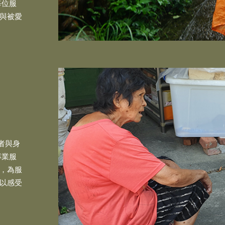
每位服
與被愛
者與身
專業服
，為服
以感受