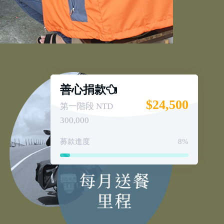
善心捐款
$24,500
第一階段 NTD
300,000
募款進度
8%