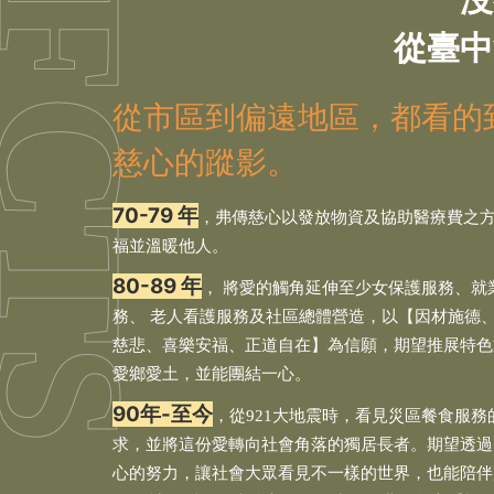
從臺中
從市區到偏遠地區，都看的
慈心的蹤影。
70-79 年
，弗傳慈心以發放物資及協助醫療費之
福並溫暖他人。
80-89 年
， 將愛的觸角延伸至少女保護服務、就
務、 老人看護服務及社區總體營造，以【因材施德
慈悲、喜樂安福、正道自在】為信願，期望推展特色
愛鄉愛土，並能團結一心。
90年-至今
，從921大地震時，看見災區餐食服務
求，並將這份愛轉向社會角落的獨居長者。期望透過
心的努力，讓社會大眾看見不一樣的世界，也能陪伴