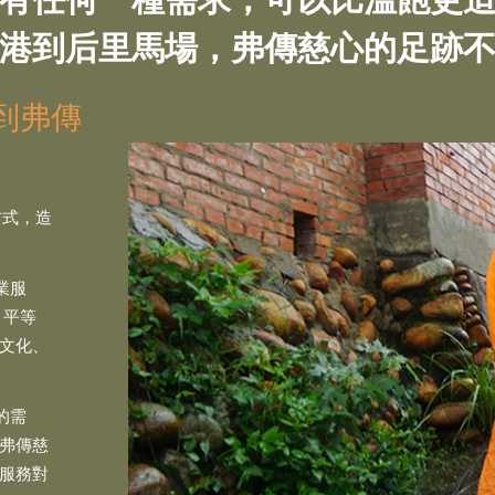
港到后里馬場，弗傳慈心的足跡
到弗傳
方式，造
業服
、平等
文化、
的需
弗傳慈
服務對