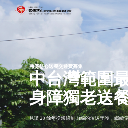
弗傳慈心送餐交通費募集
中台灣範圍
身障獨老送
見證 20 餘年從海線到山線的溫暖守護，繼